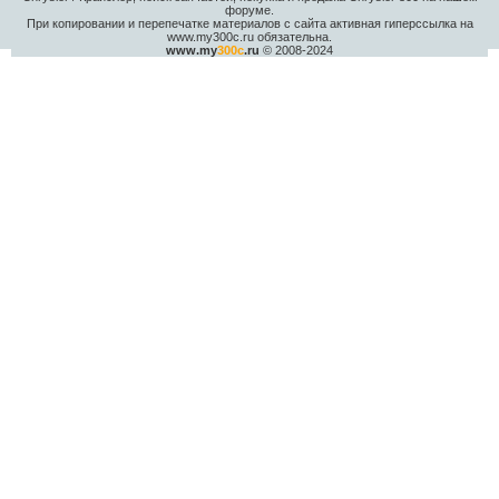
форуме.
При копировании и перепечатке материалов с сайта активная гиперссылка на
www.my300c.ru обязательна.
www.my
300c
.ru
© 2008-2024