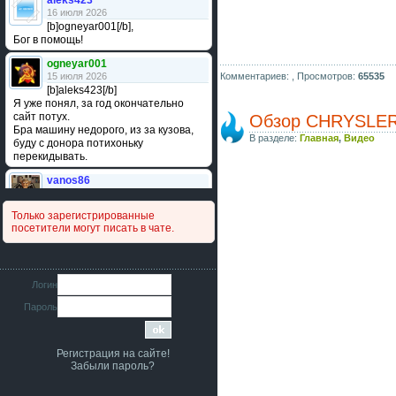
aleks423
16 июля 2026
[b]ogneyar001[/b],
Бог в помощь!
ogneyar001
15 июля 2026
Комментариев: ,
Просмотров:
65535
[b]aleks423[/b]
Я уже понял, за год окончательно
сайт потух.
Обзор CHRYSLER 
Бра машину недорого, из за кузова,
В разделе:
Главная
,
Видео
буду с донора потихоньку
перекидывать.
vanos86
14 июля 2026
Привет народ. Кто нибудь
Только зарегистрированные
сравнивал подушку акпп бензиновой и
посетители могут писать в чате.
дизельной машины намера
4578063AG и 4578061AG? По фото
очень похожи.
iMrCoffeeBLR4
Логин
11 июля 2026
Пароль
[b]era124[/b],
Ага понял буду знать спасибо
большое :smile:
Регистрация на сайте!
era124
Забыли пароль?
7 июля 2026
[b]iMrCoffeeBLR4[/b],