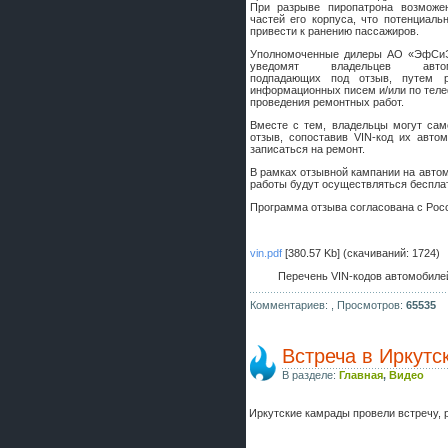
При разрыве пиропатрона возможе
шляпа какая то нужны 20 радиуса
частей его корпуса, что потенциаль
привести к ранению пассажиров.
Уполномоченные дилеры АО «ЭфСи
уведомят владельцев автомо
подпадающих под отзыв, путем р
информационных писем и/или по теле
проведения ремонтных работ.
Вместе с тем, владельцы могут сам
отзыв, сопоставив VIN-код их авт
записаться на ремонт.
В рамках отзывной кампании на авто
работы будут осуществляться бесплат
Программа отзыва согласована с Рос
vin.pdf
[380.57 Kb] (cкачиваний: 1724)
Перечень VIN-кодов автомобиле
Комментариев: ,
Просмотров:
65535
Встреча в Иркутс
В разделе:
Главная
,
Видео
Иркутские камрады провели встречу, 