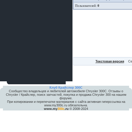
Пользователей:
0
Текстовая версия
Се
Клуб Крайслер 300C
Сообщество владельцев и любителей автомобиля Chrysler 300С. Отзывы о
Chrysler / Крайслер, поиск запчастей, покупка и продажа Chrysler 300 на нашем
форуме.
При копировании и перепечатке материалов с сайта активная гиперссылка на
www.my300c.ru обязательна.
www.my
300c
.ru
© 2008-2024