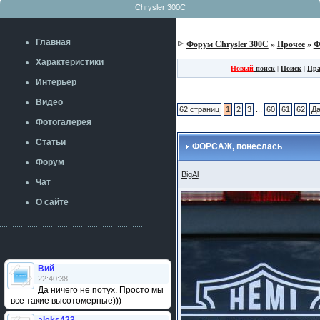
Chrysler 300C
Главная
Форум Chrysler 300C
»
Прочее
»
Ф
Характеристики
Новый
поиск
|
Поиск
|
Пра
Интерьер
Видео
62 страниц
1
2
3
...
60
61
62
Д
Фотогалерея
Статьи
ФОРСАЖ, понеслась
Форум
BigAl
Чат
О сайте
Вий
22:40:38
Да ничего не потух. Просто мы
все такие высотомерные)))