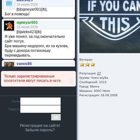
aleks423
16 июля 2026
[b]ogneyar001[/b],
Бог в помощь!
ogneyar001
15 июля 2026
[b]aleks423[/b]
Я уже понял, за год окончательно
сайт потух.
Бра машину недорого, из за кузова,
буду с донора потихоньку
перекидывать.
Ветеран
vanos86
14 июля 2026
Привет народ. Кто нибудь
Репутация:
27
Только зарегистрированные
сравнивал подушку акпп бензиновой и
Группа:
Член клуба
посетители могут писать в чате.
дизельной машины намера
Сообщений: 1013
Город: Минск
4578063AG и 4578061AG? По фото
Машина: 300С Hemi
очень похожи.
Регистрация: 18.09.2008
iMrCoffeeBLR4
Логин
11 июля 2026
Пароль
[b]era124[/b],
Ага понял буду знать спасибо
большое :smile:
Регистрация на сайте!
era124
Забыли пароль?
7 июля 2026
[b]iMrCoffeeBLR4[/b],