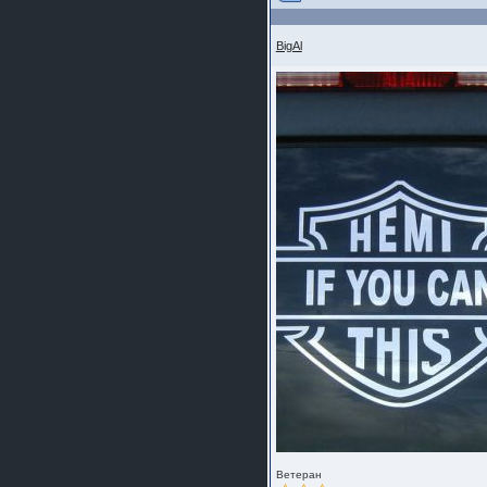
BigAl
Ветеран