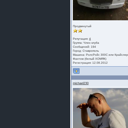
Продвинутый
Репутация:
4
Группа:
Член клуба
Сообщений: 194
Город: Ставрополь
Машина: РолсРойс 300С или Крайсле
Фантом (белый ХОМЯК)
Регистрация: 12.08.2012
michael230