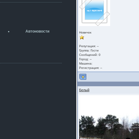
разболтовка 5х114.3 спокойно
садится на наши ступицы
aleks423
5 июля 2026
[b]ogneyar001[/b],
Рад приветствовать!
Автоновости
Новичок
А здесь уже кладбищенская тишина...
Как, приобретением доволен?
ogneyar001
Репутация: --
2 июля 2026
Группа:
Гости
Сообщений: 0
Всем привет Год не было.
Город: --
Разбил в \"хлам\" машину. Сейчас
Машина:
купил другую. Но уже европу.
Регистрация: --
iMrCoffeeBLR4
2 июля 2026
[quote=vanos86]https://baza.dro
m.ru/ekaterinburg/wheel/disc/kolesnyj-
Белый
disk-replica-legeartis-cr4-7-5j-r18-5-115-
et24-dia71-6-s-
g3280718810.html[/quote]
У меня такие же стоят в Литве
покупал с резиной норм диски правда
за реплику не скажу там орига
iMrCoffeeBLR4
2 июля 2026
А то с нашей разболтовкой не
могу найти нормальные диски одна