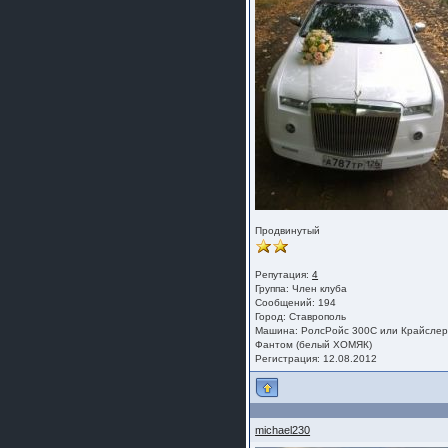
Продвинутый
Репутация:
4
Группа:
Член клуба
Сообщений: 194
Город: Ставрополь
Машина: РолсРойс 300С или Крайсле
Фантом (белый ХОМЯК)
Регистрация: 12.08.2012
michael230