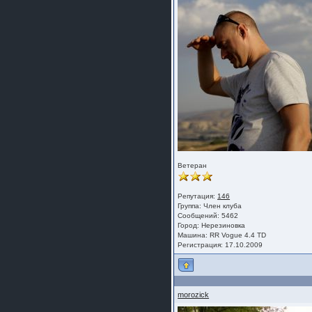
Ветеран
Репутация:
146
Группа:
Член клуба
Сообщений: 5462
Город: Нерезиновка
Машина: RR Vogue 4.4 TD
Регистрация: 17.10.2009
morozick