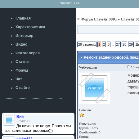
Chrysler 300C
Главная
Форум Chrysler 300C
»
Chrysler 3
Характеристики
Интерьер
Видео
29 страниц
1
2
3
...
27
28
29
Д
Фотогалерея
Ремонт задней ходовой, пред
Статьи
Чебурашка
15 ма
Форум
Модер
Чат
дават
"проща
О сайте
скажи)))
Новичок
Вий
22:40:38
Репутация: --
Да ничего не потух. Просто мы
Группа:
Гости
все такие высотомерные)))
Сообщений: 0
Город: --