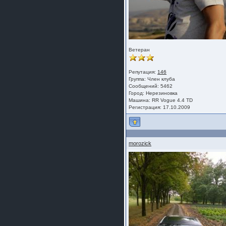
Ветеран
Репутация:
146
Группа:
Член клуба
Сообщений: 5462
Город: Нерезиновка
Машина: RR Vogue 4.4 TD
Регистрация: 17.10.2009
morozick