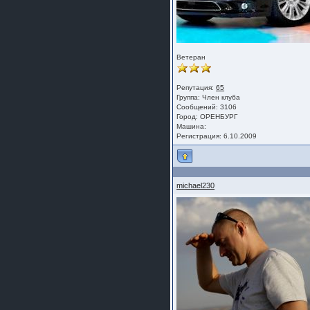
Ветеран
Репутация:
65
Группа:
Член клуба
Сообщений: 3106
Город: ОРЕНБУРГ
Машина:
Регистрация: 6.10.2009
michael230