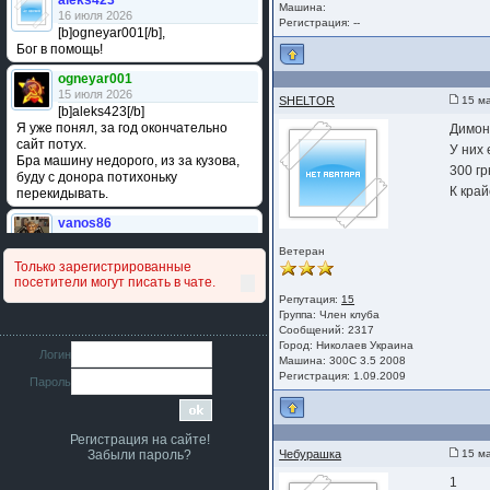
aleks423
Машина:
16 июля 2026
Регистрация: --
[b]ogneyar001[/b],
Бог в помощь!
ogneyar001
15 июля 2026
SHELTOR
15 ма
[b]aleks423[/b]
Я уже понял, за год окончательно
Димон 
сайт потух.
У них 
Бра машину недорого, из за кузова,
300 гр
буду с донора потихоньку
К край
перекидывать.
vanos86
14 июля 2026
Ветеран
Привет народ. Кто нибудь
Только зарегистрированные
сравнивал подушку акпп бензиновой и
посетители могут писать в чате.
дизельной машины намера
Репутация:
15
4578063AG и 4578061AG? По фото
Группа:
Член клуба
очень похожи.
Сообщений: 2317
Город: Николаев Украина
iMrCoffeeBLR4
Логин
Машина: 300С 3.5 2008
11 июля 2026
Регистрация: 1.09.2009
Пароль
[b]era124[/b],
Ага понял буду знать спасибо
большое :smile:
Регистрация на сайте!
era124
Забыли пароль?
Чебурашка
15 ма
7 июля 2026
[b]iMrCoffeeBLR4[/b],
1