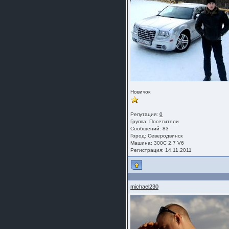
шляпа какая то нужны 20 радиуса
Новичок
Репутация:
0
Группа:
Посетители
Сообщений: 83
Город: Северодвинск
Машина: 300С 2.7 V6
Регистрация: 14.11.2011
michael230