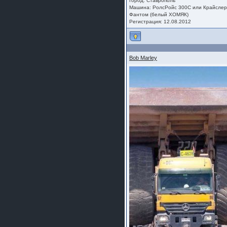
Город: Ставрополь
Машина: РолсРойс 300С или Крайсле
Фантом (белый ХОМЯК)
Регистрация: 12.08.2012
Bob Marley