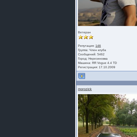
Ветеран
Репутация:
146
Группа:
Член клуба
Сообщений: 5462
Город: Нерезиновка
Машина: RR Vogue 4.4 TD
Регистрация: 17.10.2009
morozick