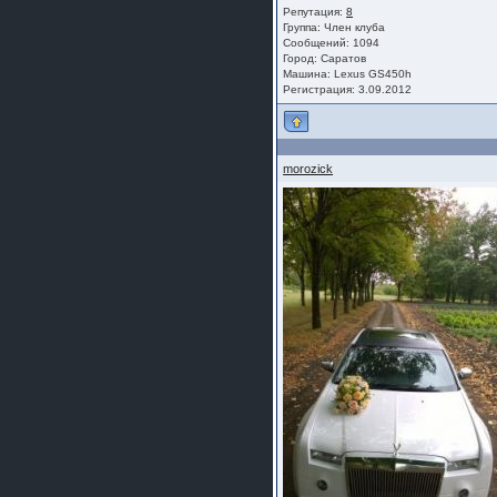
Репутация:
8
Группа:
Член клуба
Сообщений: 1094
Город: Саратов
Машина: Lexus GS450h
Регистрация: 3.09.2012
morozick