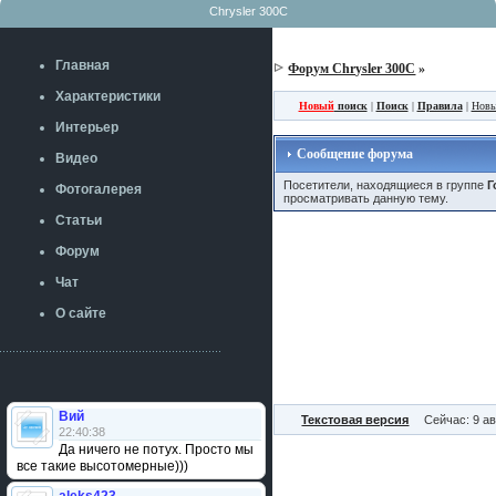
Chrysler 300C
Главная
Форум Chrysler 300C
»
Характеристики
Новый
поиск
|
Поиск
|
Правила
|
Новы
Интерьер
Сообщение форума
Видео
Посетители, находящиеся в группе
Г
Фотогалерея
просматривать данную тему.
Статьи
Форум
Чат
О сайте
Вий
Текстовая версия
Сейчас: 9 ав
22:40:38
Да ничего не потух. Просто мы
все такие высотомерные)))