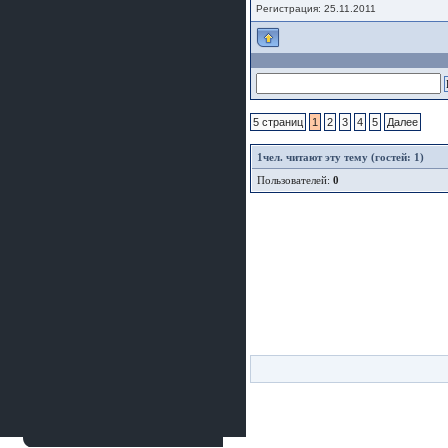
Регистрация: 25.11.2011
5 страниц
1
2
3
4
5
Далее
1
чел. читают эту тему (гостей: 1)
Пользователей:
0