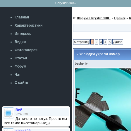
Chrysler 300C
Главная
Форум Chrysler 300C
»
Прочее
»
К
Характеристики
Интерьер
Видео
5 страниц
1
2
3
4
5
Далее
Фотогалерея
Ублюдки украли номер...
Статьи
besheniy
Форум
Чат
О сайте
Вий
22:40:38
Да ничего не потух. Просто мы
все такие высотомерные)))