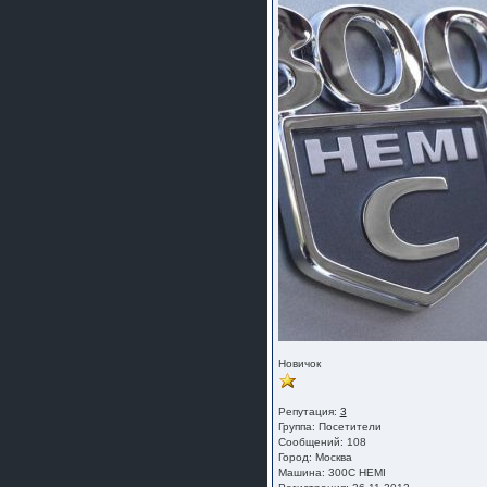
Новичок
Репутация:
3
Группа:
Посетители
Сообщений: 108
Город: Москва
Машина: 300C HEMI