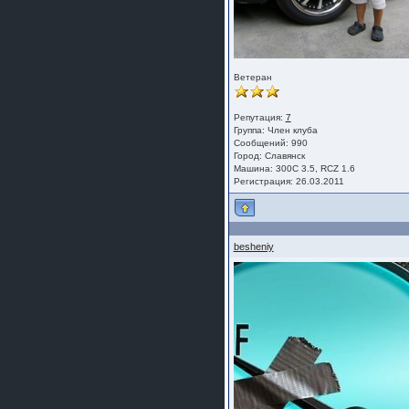
Ветеран
Репутация:
7
Группа:
Член клуба
Сообщений: 990
Город: Славянск
Машина: 300С 3.5, RCZ 1.6
Регистрация: 26.03.2011
besheniy