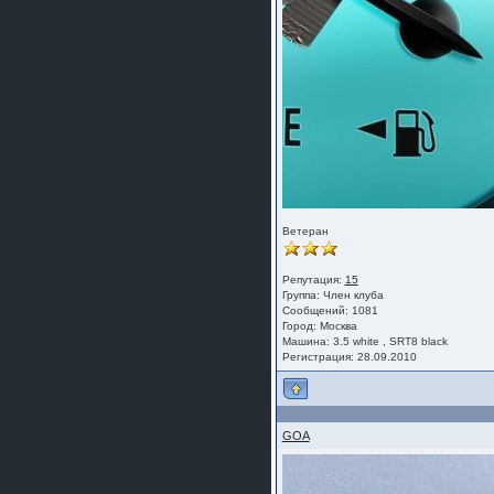
Ветеран
Репутация:
15
Группа:
Член клуба
Сообщений: 1081
Город: Москва
Машина: 3.5 white , SRT8 black
Регистрация: 28.09.2010
GOA