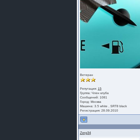
Ветеран
Репутация:
15
Группа:
Член клуба
Сообщений: 1081
Город: Москва
Машина: 3.5 white , SRT8 black
Регистрация: 28.09.2010
Zerg34