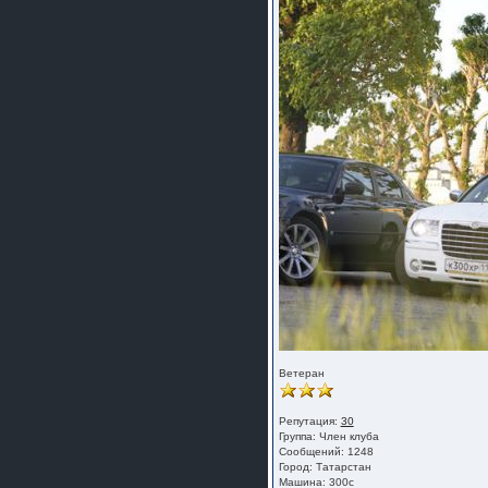
Ветеран
Репутация:
30
Группа:
Член клуба
Сообщений: 1248
Город: Татарстан
Машина: 300с