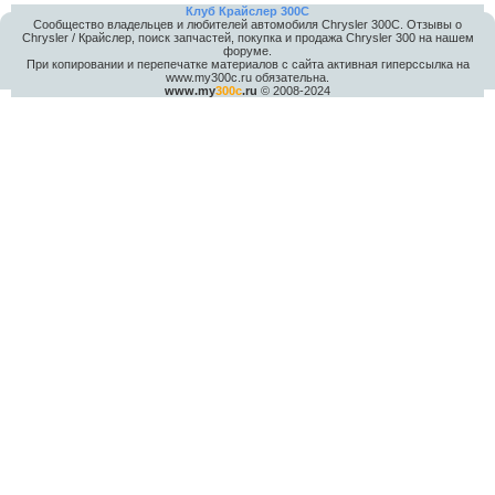
Клуб Крайслер 300C
Сообщество владельцев и любителей автомобиля Chrysler 300С. Отзывы о
Chrysler / Крайслер, поиск запчастей, покупка и продажа Chrysler 300 на нашем
форуме.
При копировании и перепечатке материалов с сайта активная гиперссылка на
www.my300c.ru обязательна.
www.my
300c
.ru
© 2008-2024