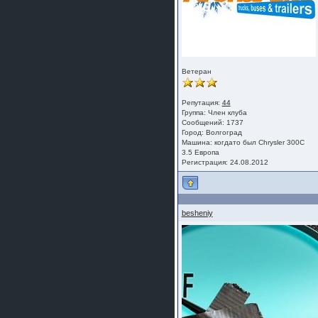
Ветеран
Репутация:
44
Группа:
Член клуба
Сообщений: 1737
Город: Волгоград
Машина: когдато был Chrysler 300C
3.5 Европа
Регистрация: 24.08.2012
besheniy