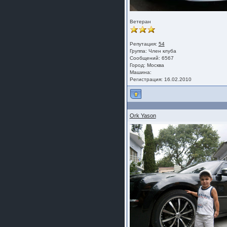
Ветеран
Репутация:
54
Группа:
Член клуба
Сообщений: 6567
Город: Москва
Машина:
Регистрация: 16.02.2010
Ork Yason