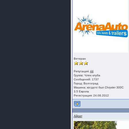
Ветеран
Репутация:
44
Группа:
Член клуба
Сообщений: 1737
Город: Волгоград
Машина: когдато был Chrysler 300C
3.5 Европа
Регистрация: 24.08.2012
Айрат