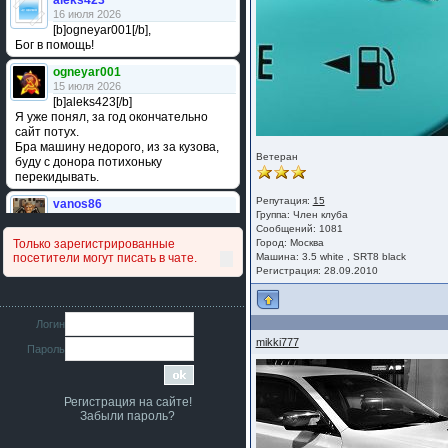
aleks423
16 июля 2026
[b]ogneyar001[/b],
Бог в помощь!
ogneyar001
15 июля 2026
[b]aleks423[/b]
Я уже понял, за год окончательно
сайт потух.
Бра машину недорого, из за кузова,
Ветеран
буду с донора потихоньку
перекидывать.
Репутация:
15
vanos86
Группа:
Член клуба
14 июля 2026
Сообщений: 1081
Привет народ. Кто нибудь
Только зарегистрированные
Город: Москва
сравнивал подушку акпп бензиновой и
посетители могут писать в чате.
Машина: 3.5 white , SRT8 black
дизельной машины намера
Регистрация: 28.09.2010
4578063AG и 4578061AG? По фото
очень похожи.
iMrCoffeeBLR4
Логин
11 июля 2026
mikki777
Пароль
[b]era124[/b],
Ага понял буду знать спасибо
большое :smile:
Регистрация на сайте!
era124
Забыли пароль?
7 июля 2026
[b]iMrCoffeeBLR4[/b],