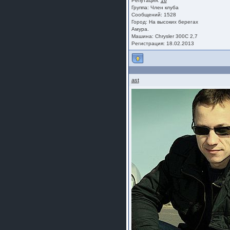
Репутация:
16
Группа:
Член клуба
Сообщений: 1528
Город: На высоких берегах
Амура.
Машина: Chrysler 300C 2,7
Регистрация: 18.02.2013
ast