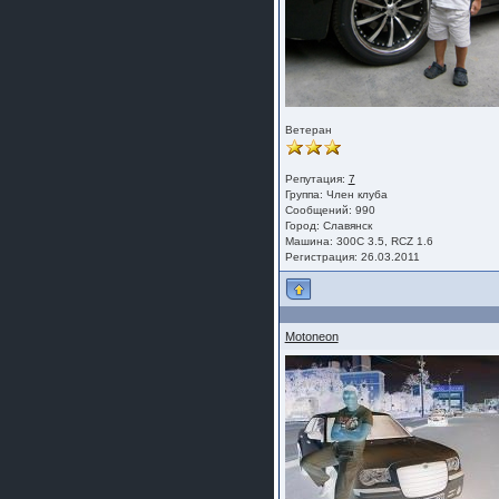
Ветеран
Репутация:
7
Группа:
Член клуба
Сообщений: 990
Город: Славянск
Машина: 300С 3.5, RCZ 1.6
Регистрация: 26.03.2011
Motoneon