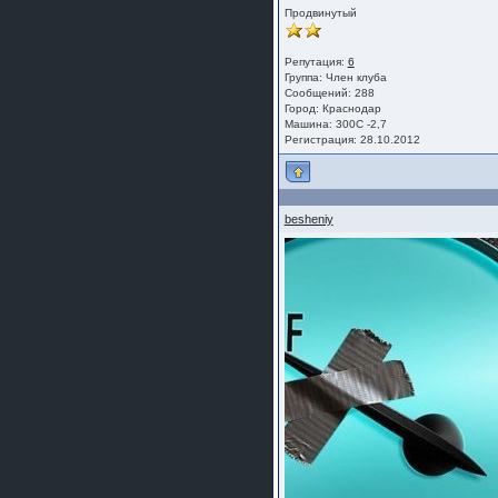
Продвинутый
Репутация:
6
Группа:
Член клуба
Сообщений: 288
Город: Краснодар
Машина: 300С -2,7
Регистрация: 28.10.2012
besheniy