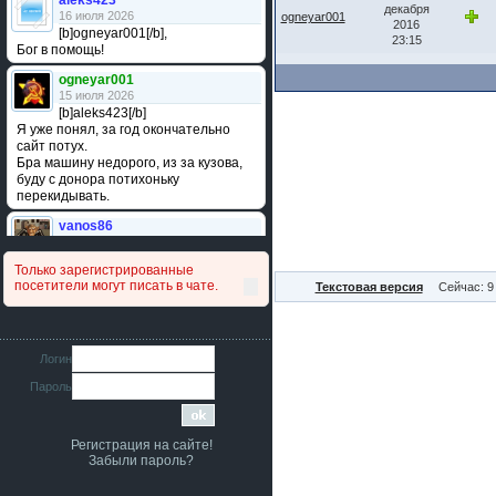
aleks423
декабря
16 июля 2026
ogneyar001
2016
[b]ogneyar001[/b],
23:15
Бог в помощь!
ogneyar001
15 июля 2026
[b]aleks423[/b]
Я уже понял, за год окончательно
сайт потух.
Бра машину недорого, из за кузова,
буду с донора потихоньку
перекидывать.
vanos86
14 июля 2026
Привет народ. Кто нибудь
Только зарегистрированные
сравнивал подушку акпп бензиновой и
посетители могут писать в чате.
Текстовая версия
Сейчас: 9
дизельной машины намера
4578063AG и 4578061AG? По фото
очень похожи.
iMrCoffeeBLR4
Логин
11 июля 2026
Пароль
[b]era124[/b],
Ага понял буду знать спасибо
большое :smile:
Регистрация на сайте!
era124
Забыли пароль?
7 июля 2026
[b]iMrCoffeeBLR4[/b],