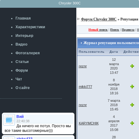
Chrysler 300C
Главная
Форум Chrysler 300C
» Репутация
Характеристики
Новый
поиск
|
Поиск
|
Правила
|
Н
Интерьер
Журнал репутации пользователя:
Видео
Пользователь
Дата
Действи
Фотогалерея
12
Статьи
марта
reznr
2020
Форум
13:47
Чат
8
ноября
mikki777
О сайте
2018
18:16
7 марта
reznr
2018
15:45
Вий
4
22:40:38
апреля
KARYMCHIK
2017
Да ничего не потух. Просто мы
15:08
все такие высотомерные)))
28