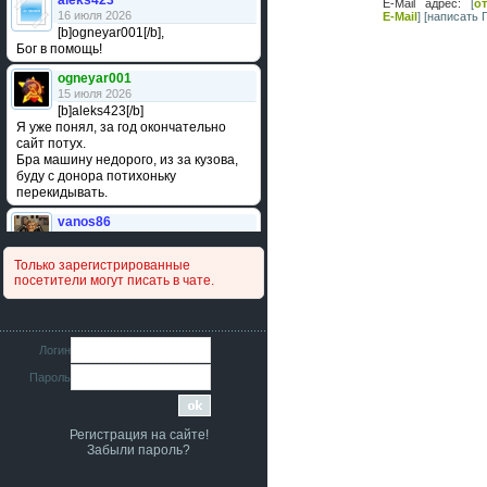
aleks423
E-Mail адрес:
[
о
16 июля 2026
E-Mail
]
[написать 
[b]ogneyar001[/b],
Бог в помощь!
ogneyar001
15 июля 2026
[b]aleks423[/b]
Я уже понял, за год окончательно
сайт потух.
Бра машину недорого, из за кузова,
буду с донора потихоньку
перекидывать.
vanos86
14 июля 2026
Привет народ. Кто нибудь
Только зарегистрированные
сравнивал подушку акпп бензиновой и
посетители могут писать в чате.
дизельной машины намера
4578063AG и 4578061AG? По фото
очень похожи.
iMrCoffeeBLR4
Логин
11 июля 2026
Пароль
[b]era124[/b],
Ага понял буду знать спасибо
большое :smile:
Регистрация на сайте!
era124
Забыли пароль?
7 июля 2026
[b]iMrCoffeeBLR4[/b],